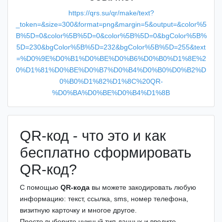
https://qrs.su/qr/make/text?
_token=&size=300&format=png&margin=5&output=&color%5
B%5D=0&color%5B%5D=0&color%5B%5D=0&bgColor%5B%
5D=230&bgColor%5B%5D=232&bgColor%5B%5D=255&text
=%D0%9E%D0%B1%D0%BE%D0%B6%D0%B0%D1%8E%2
0%D1%81%D0%BE%D0%B7%D0%B4%D0%B0%D0%B2%D
0%B0%D1%82%D1%8C%20QR-
%D0%BA%D0%BE%D0%B4%D1%8B
QR-код - что это и как
бесплатно сформировать
QR-код?
С помощью
QR-кода
вы можете закодировать любую
информацию: текст, ссылка, sms, номер телефона,
визитную карточку и многое другое.
Просто выберите нужный тип данных и введите