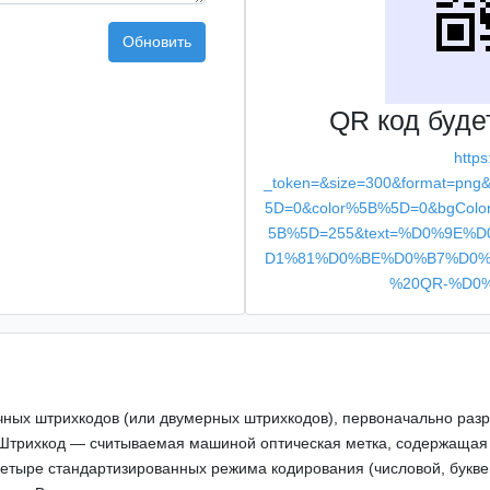
Обновить
QR код буде
https
_token=&size=300&format=png
5D=0&color%5B%5D=0&bgColo
5B%5D=255&text=%D0%9E
D1%81%D0%BE%D0%B7%D0%
%20QR-%D0
ичных штрихкодов (или двумерных штрихкодов), первоначально ра
 Штрихкод — считываемая машиной оптическая метка, содержащая
четыре стандартизированных режима кодирования (числовой, букве