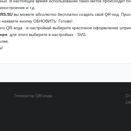
ых. В настоящее время использование таких меток происходит по
ностроение и т.д.
QRS.SU
вы можете абсолютно бесплатно создать свой QR-код. Прос
и нажмите кнопку ОБНОВИТЬ. Готово!
го QR-кода - в настройкай выберите красочное оформление штрих
торе
, для этого выберите в настройках - SVG.
ылке.
м!
Генератор QR-кода
О 
Об