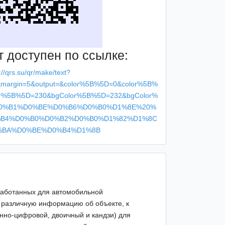
т доступен по ссылке:
://qrs.su/qr/make/text?
&margin=5&output=&color%5B%5D=0&color%5B%
r%5B%5D=230&bgColor%5B%5D=232&bgColor%
%D0%B1%D0%BE%D0%B6%D0%B0%D1%8E%20%
B4%D0%B0%D0%B2%D0%B0%D1%82%D1%8C
%BA%D0%BE%D0%B4%D1%8B
зработанных для автомобильной
 различную информацию об объекте, к
нно-цифровой, двоичный и кандзи) для