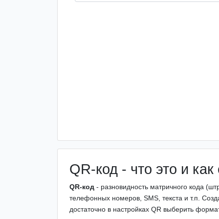
QR-код - что это и ка
QR-код
- разновидность матричного кода (шт
телефонных номеров, SMS, текста и т.п. Соз
достаточно в настройках QR выберить форм