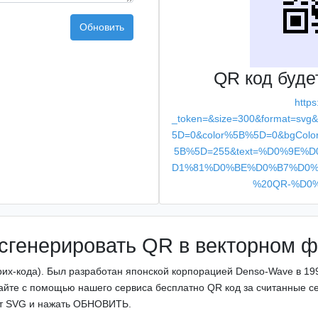
Обновить
QR код буде
https
_token=&size=300&format=sv
5D=0&color%5B%5D=0&bgColo
5B%5D=255&text=%D0%9E
D1%81%D0%BE%D0%B7%D0%
%20QR-%D0
к сгенерировать QR в векторном 
рих-кода). Был разработан японской корпорацией Denso-Wave в 19
дайте с помощью нашего сервиса бесплатно QR код за считанные 
ат SVG и нажать ОБНОВИТЬ.