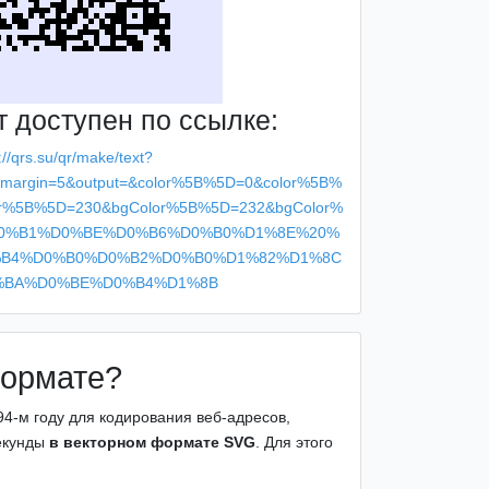
т доступен по ссылке:
://qrs.su/qr/make/text?
g&margin=5&output=&color%5B%5D=0&color%5B%
r%5B%5D=230&bgColor%5B%5D=232&bgColor%
%D0%B1%D0%BE%D0%B6%D0%B0%D1%8E%20%
B4%D0%B0%D0%B2%D0%B0%D1%82%D1%8C
%BA%D0%BE%D0%B4%D1%8B
формате?
94-м году для кодирования веб-адресов,
секунды
в векторном формате SVG
. Для этого